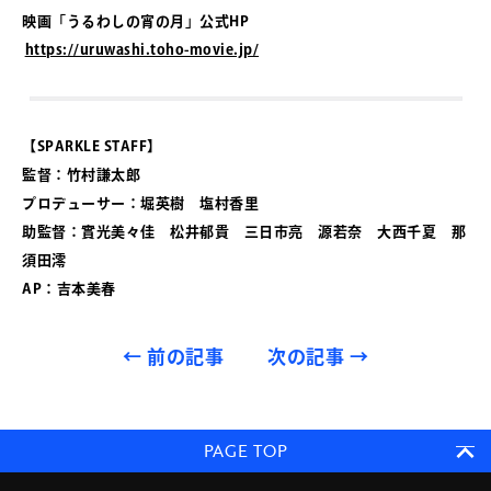
映画「うるわしの宵の月」公式HP
https://uruwashi.toho-movie.jp/
【SPARKLE STAFF】
監督：竹村謙太郎
プロデューサー：堀英樹 塩村香里
助監督：實光美々佳 松井郁貴 三日市亮 源若奈 大西千夏 那
須田澪
AP：吉本美春
←
前の記事
次の記事
→
PAGE TOP