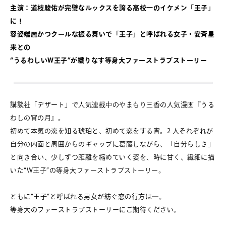
主演：道枝駿佑が完璧なルックスを誇る高校一のイケメン「王子」
に！
容姿端麗かつクールな振る舞いで「王子」と呼ばれる女子・安斉星
来との
“うるわしいW王子”が織りなす等身大ファーストラブストーリー
講談社「デザート」で人気連載中のやまもり三香の人気漫画『うる
わしの宵の月』。
初めて本気の恋を知る琥珀と、初めて恋をする宵。2 人それぞれが
自分の内面と周囲からのギャップに葛藤しながら、「自分らしさ」
と向き合い、少しずつ距離を縮めていく姿を、時に甘く、繊細に描
いた“W王子”の等身大ファーストラブストーリー。
ともに”王子”と呼ばれる男女が紡ぐ恋の行方は―。
等身大のファーストラブストーリーにご期待ください。