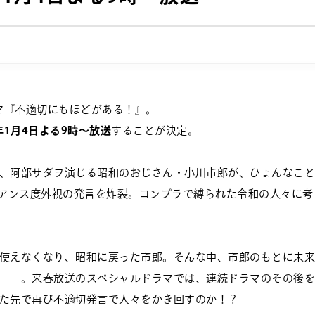
ラマ『不適切にもほどがある！』。
6年1月4日よる9時〜放送
することが決定。
、阿部サダヲ演じる昭和のおじさん・小川市郎が、ひょんなこと
イアンス度外視の発言を炸裂。コンプラで縛られた令和の人々に
使えなくなり、昭和に戻った市郎。そんな中、市郎のもとに未来
――。来春放送のスペシャルドラマでは、連続ドラマのその後を
た先で再び不適切発言で人々をかき回すのか！？