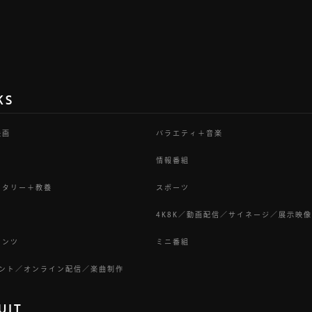
KS
映画
バラエティ＋音楽
情報番組
ンタリー＋教養
スポーツ
4K8K／動画配信／サイネージ／展示映像
テンツ
ミニ番組
ベント／オンライン配信／楽曲制作
UIT