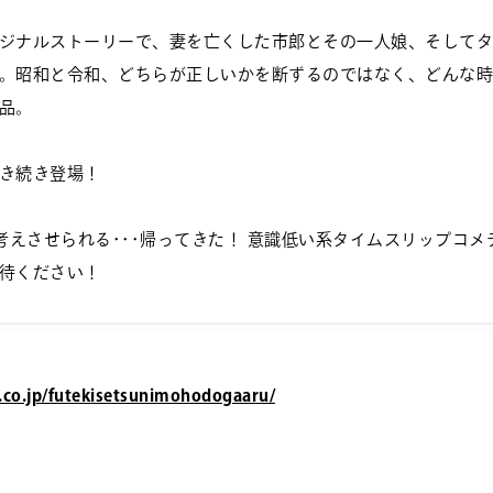
ジナルストーリーで、妻を亡くした市郎とその一人娘、そしてタ
。昭和と令和、どちらが正しいかを断ずるのではなく、どんな時
品。
き続き登場！
考えさせられる･･･帰ってきた！ 意識低い系タイムスリップコ
待ください！
.co.jp/futekisetsunimohodogaaru/