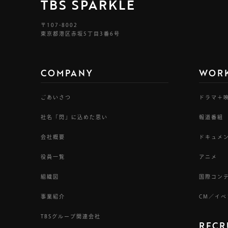
TBS SPARKLE
〒107-8002
東京都港区赤坂5丁目3番6号
COMPANY
WOR
ごあいさつ
ドラマ＋
社名「閃」に込めた思い
報道番組
会社概要
ドキュメ
役員一覧
アニメ
組織図
国際コン
事業紹介
CM／イ
TBSグループ関連会社
RECR