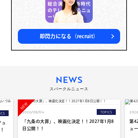
即閃力になる（recruit）
NEWS
スパークルニュース
NEW
2026/08/04
2026
TOPICS
ICS
「九条の大罪」、映画化決定！！2027年1月8
第4
デュ
日公開！！
ュ
！