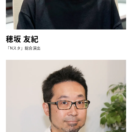
穂坂 友紀
「Nスタ」総合演出