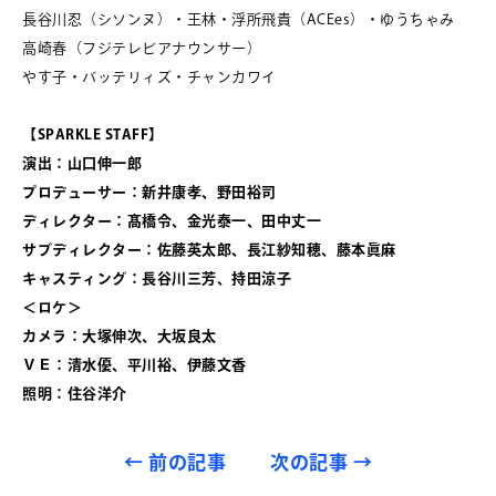
長谷川忍（シソンヌ）・王林・浮所飛貴（ACEes）・ゆうちゃみ
高崎春（フジテレビアナウンサー）
やす子・バッテリィズ・チャンカワイ
【SPARKLE STAFF】
演出：山口伸一郎
プロデューサー：新井康孝、野田裕司
ディレクター：髙橋令、金光泰一、田中丈一
サブディレクター：佐藤英太郎、長江紗知穂、藤本眞麻
キャスティング：長谷川三芳、持田涼子
＜ロケ＞
カメラ：大塚伸次、大坂良太
ＶＥ：清水優、平川裕、伊藤文香
照明：住谷洋介
←
前の記事
次の記事
→