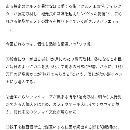
ある特定のグルメを異常なほど愛する街=“グルメ王国”をディレク
ターが長期取材し、地元民の常識を超えた“バグった愛情”と、知ら
れざる絶品地元メシの数々を掘り下げていく新グルメバラエティ
ー。
今回訪れるのは、個性も熱量も桁違いの3つの街。
①給食にカニが出る街を1か月にわたり徹底取材。冬になると市民
が毎日のようにカニを食べ尽くす驚きの日常に密着。さらに、1杯5
万円の超高級ガニが“無料でもらえる”という、信じがたい謎イベン
トにも潜入する。
②全国からシウマイマニアが集まる街を3週間取材。朝から大行列
ができる人気店をはじめ、カフェやケーキ店にまでシウマイが並
ぶ、前代未聞のシウマイ文化が明らかに！
③餃子を数百個単位で爆買いする住民が続出する街を3週間取材。