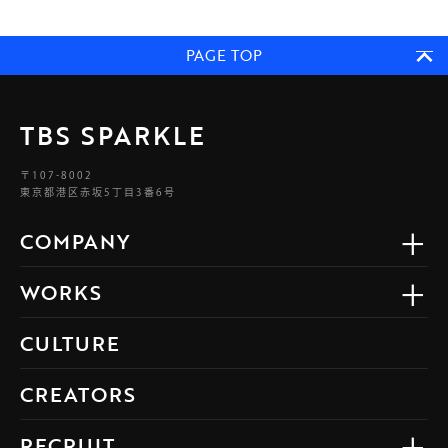
PAGE TOP
TBS SPARKLE
〒107-8002
東京都港区赤坂5丁目3番6号
COMPANY
WORKS
CULTURE
CREATORS
RECRUIT