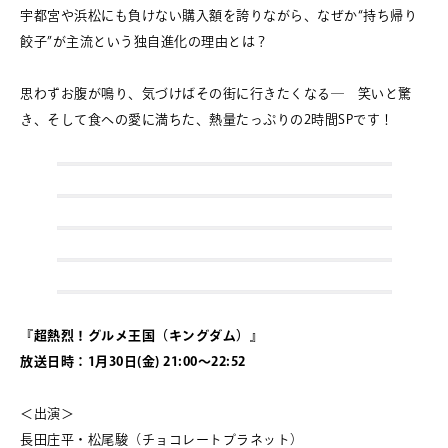
宇都宮や浜松にも負けない購入額を誇りながら、なぜか“持ち帰り
餃子”が主流という独自進化の理由とは？
思わずお腹が鳴り、気づけばその街に行きたくなる― 笑いと驚
き、そして食への愛に満ちた、熱量たっぷりの2時間SPです！
『超熱烈！グルメ王国（キングダム）』
放送日時：1月30日(金) 21:00～22:52
＜出演＞
長田庄平・松尾駿（チョコレートプラネット）