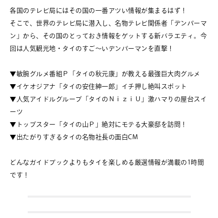
各国のテレビ局にはその国の一番アツい情報が集まるはず！
そこで、世界のテレビ局に潜入し、名物テレビ関係者「デンパーマ
ン」から、その国のとっておき情報をゲットする新バラエティ。今
回は人気観光地・タイのすご〜いデンパーマンを直撃！
▼敏腕グルメ番組Ｐ「タイの秋元康」が教える最強巨大肉グルメ
▼イケオジアナ「タイの安住紳一郎」イチ押し絶叫スポット
▼人気アイドルグループ「タイのＮｉｚｉＵ」激ハマりの屋台スイ
ーツ
▼トップスター「タイの山Ｐ」絶対にモテる大豪邸を訪問！
▼出たがりすぎるタイの名物社長の面白CM
どんなガイドブックよりもタイを楽しめる厳選情報が満載の1時間
です！