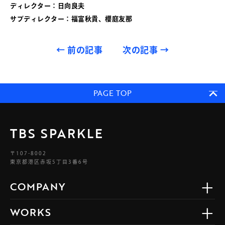
ディレクター：日向良夫
サブディレクター：福富秋貴、櫻庭友那
←
前の記事
次の記事
→
PAGE TOP
TBS SPARKLE
〒107-8002
東京都港区赤坂5丁目3番6号
COMPANY
WORKS