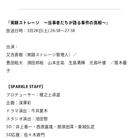
『実録ストレージ ～当事者たちが語る事件の真相～』
放送日時：3月28日(土) 26:58～27:58
出演：
又吉直樹（実録ストレージ管理人）／
豊田裕大 須田邦裕 山本圭祐 生島勇輝 光島叶倭 ／笛木優
子
【SPARKLE STAFF】
プロデューサー：檀之上卓道
企画：深澤彩
ドラマ演出：今井夏木
スタジオ演出：池田智
SD：井上泰一・西原嘉隆・那須田澪・東城弘武
SD応援：佐々木資門