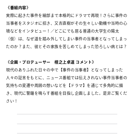
《番組内容》
実際に起きた事件を細部まで本格的にドラマで再現！さらに事件の
当事者をスタジオに招き、又吉直樹がその生々しい動機や当時の心
境などをインタビュー！／どこにでも居る普通の大学生の陽太
（仮）は、なぜ道を踏み外してしまい事件の当事者となってしまっ
たのか？また、彼とその家族を苦しめてしまった恐ろしい病とは？
《企画・プロデューサー 檀之上卓道 コメント》
現代のありふれた日々の中で【事件の当事者】となってしまった
人々の証言をもとに、ニュース番組では伝えきれない事件当事者の
気持ちの変遷や周囲の想いなどを【ドラマ】を通じて多角的に描
き、現代に警鐘を鳴らす番組を目指し企画しました。是非ご覧くだ
さい！