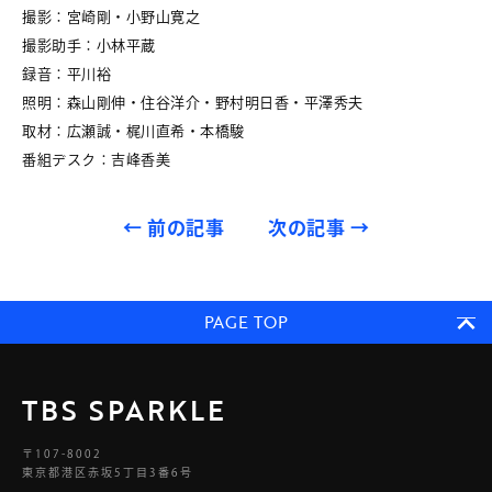
撮影：宮崎剛・小野山寛之
撮影助手：小林平蔵
録音：平川裕
照明：森山剛伸・住谷洋介・野村明日香・平澤秀夫
取材：広瀬誠・梶川直希・本橋駿
番組デスク：吉峰香美
←
前の記事
次の記事
→
PAGE TOP
TBS SPARKLE
〒107-8002
東京都港区赤坂5丁目3番6号