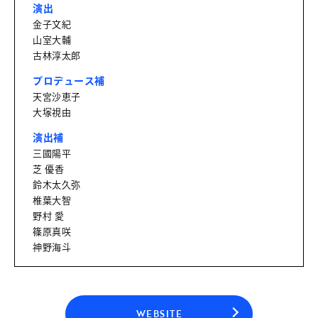
演出
金子文紀
山室大輔
古林淳太郎
プロデュース補
天宮沙恵子
大塚視由
演出補
三國陽平
芝 優香
鈴木太久弥
椎葉大智
野村 愛
篠原真咲
神野海斗
WEBSITE