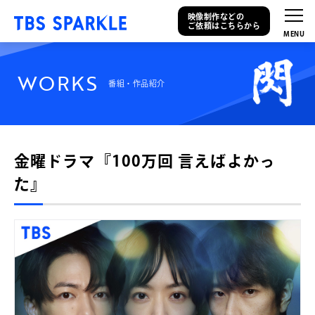
映像制作などの
ご依頼はこちらから
W
O
R
K
S
番組・作品紹介
金曜ドラマ『100万回 言えばよかっ
た』