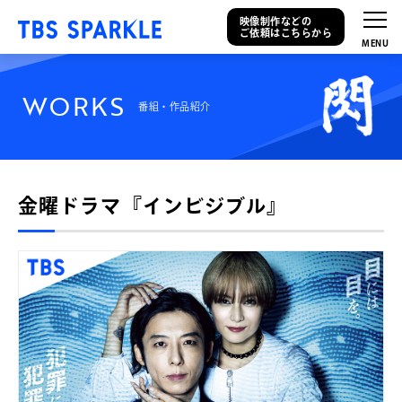
映像制作などの
ご依頼はこちらから
W
O
R
K
S
番組・作品紹介
金曜ドラマ『インビジブル』