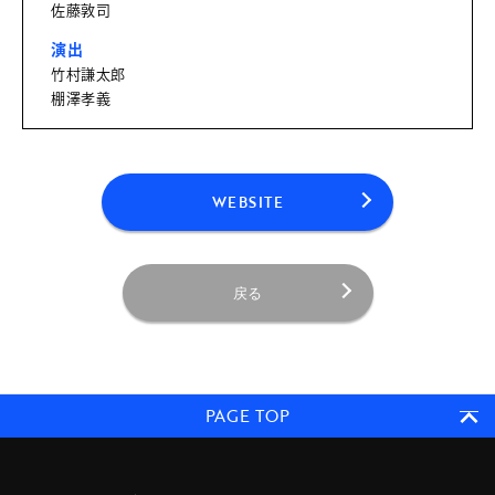
佐藤敦司
演出
竹村謙太郎
棚澤孝義
WEBSITE
戻る
PAGE TOP