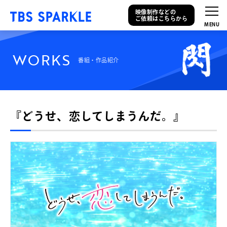
映像制作などの
ご依頼はこちらから
W
O
R
K
S
番組・作品紹介
『どうせ、恋してしまうんだ。』