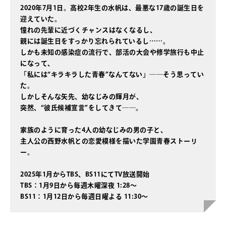
2020年7月1日。高校2年生の水帆は、最悪な17歳の誕生日を
迎えていた。
憧れの先輩に近づくチャンスはなくなるし、
親には誕生日をすっかり忘れられているし……。
しかも未知の感染症の流行で、部活の大会や修学旅行も中止
になって、
「私には“キラキラした青春”なんてない」――そう思ってい
た。
しかしそんな矢先、幼なじみの輝月が、
突然、“彼氏候補宣言”をしてきて――。
家族のように育った4人の幼なじみの男の子と、
主人公の西野水帆との恋愛模様を描いた学園青春ストーリ
ー。
2025年1月からTBS、BS11にてTV放送開始
TBS：1月9日から毎週木曜深夜 1:28～
BS11：1月12日から毎週日曜よる 11:30～