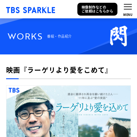
映像制作などの
ご依頼はこちらから
W
O
R
K
S
番組・作品紹介
映画『ラーゲリより愛をこめて』