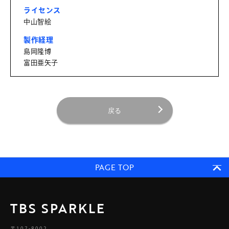
ライセンス
中山智絵
製作経理
島岡隆博
富田亜矢子
戻る
PAGE TOP
TBS SPARKLE
〒107-8002